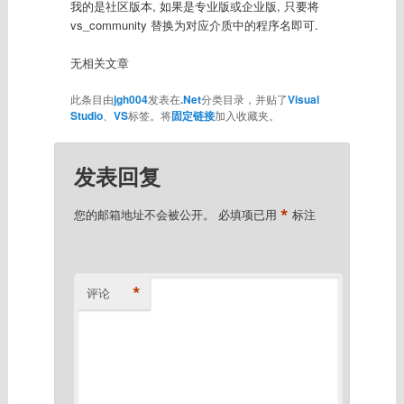
我的是社区版本, 如果是专业版或企业版, 只要将
vs_community 替换为对应介质中的程序名即可.
无相关文章
此条目由
jgh004
发表在
.Net
分类目录，并贴了
Visual
Studio
、
VS
标签。将
固定链接
加入收藏夹。
发表回复
*
您的邮箱地址不会被公开。
必填项已用
标注
*
评论