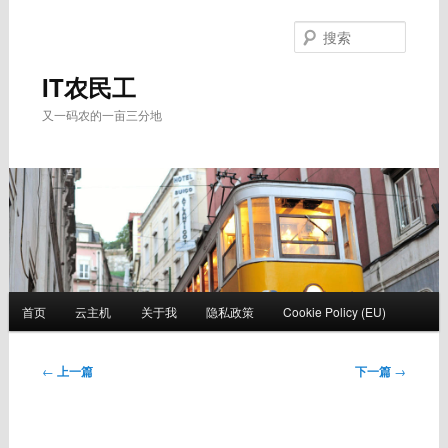
跳
至
搜
主
索
内
IT农民工
容
又一码农的一亩三分地
区
域
主
首页
云主机
关于我
隐私政策
Cookie Policy (EU)
页
文
←
上一篇
下一篇
→
章
导
航