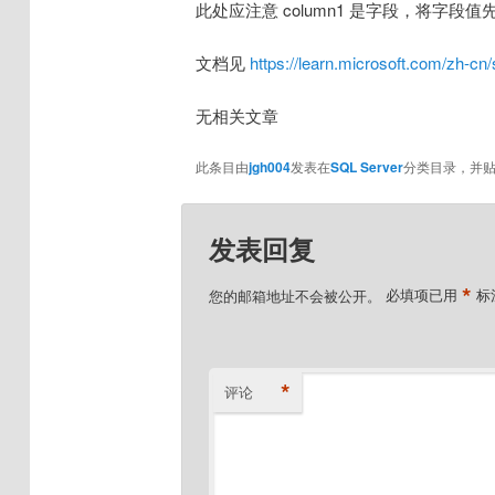
此处应注意 column1 是字段，将字段值
文档见
https://learn.microsoft.com/zh-cn/
无相关文章
此条目由
jgh004
发表在
SQL Server
分类目录，并
发表回复
*
您的邮箱地址不会被公开。
必填项已用
标
*
评论