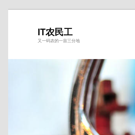
跳
至
主
IT农民工
内
又一码农的一亩三分地
容
区
域