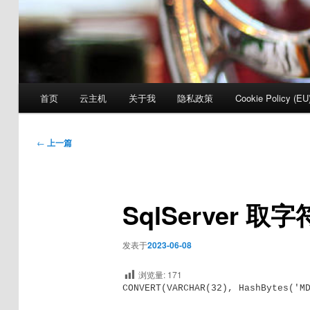
主
首页
云主机
关于我
隐私政策
Cookie Policy (EU
页
文
←
上一篇
章
导
航
SqlServer 
发表于
2023-06-08
浏览量:
171
CONVERT(VARCHAR(32), HashBytes('M