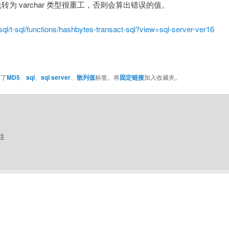
先转为 varchar 类型很重工，否则会算出错误的值。
sql/t-sql/functions/hashbytes-transact-sql?view=sql-server-ver16
贴了
MD5
、
sql
、
sql server
、
散列值
标签。将
固定链接
加入收藏夹。
注