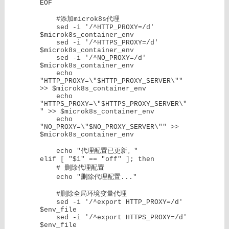
EOF

    #添加microk8s代理

    sed -i '/^HTTP_PROXY=/d' 
$microk8s_container_env

    sed -i '/^HTTPS_PROXY=/d' 
$microk8s_container_env

    sed -i '/^NO_PROXY=/d' 
$microk8s_container_env

    echo 
"HTTP_PROXY=\"$HTTP_PROXY_SERVER\"" 
>> $microk8s_container_env

    echo 
"HTTPS_PROXY=\"$HTTPS_PROXY_SERVER\"
" >> $microk8s_container_env

    echo 
"NO_PROXY=\"$NO_PROXY_SERVER\"" >> 
$microk8s_container_env

    echo "代理配置已更新。"

elif [ "$1" == "off" ]; then

    # 删除代理配置

    echo "删除代理配置..."

    #删除全局环境变量代理

    sed -i '/^export HTTP_PROXY=/d' 
$env_file

    sed -i '/^export HTTPS_PROXY=/d' 
$env_file
