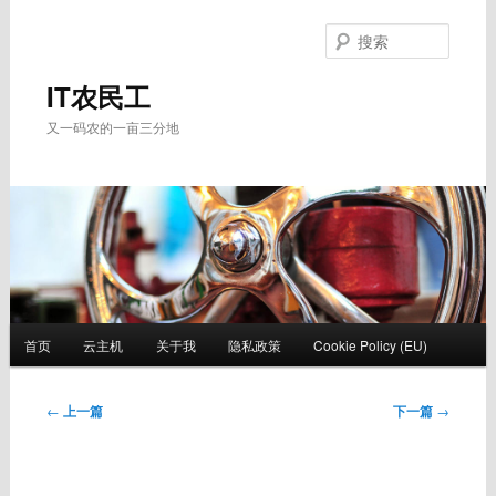
跳
至
搜
主
索
内
IT农民工
容
又一码农的一亩三分地
区
域
主
首页
云主机
关于我
隐私政策
Cookie Policy (EU)
页
文
←
上一篇
下一篇
→
章
导
航