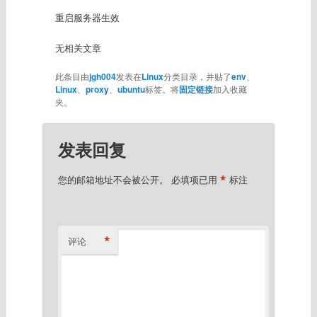
重启服务器生效
无相关文章
此条目由
jgh004
发表在
Linux
分类目录，并贴了
env
、
Linux
、
proxy
、
ubuntu
标签。将
固定链接
加入收藏
夹。
发表回复
*
您的邮箱地址不会被公开。
必填项已用
标注
*
评论