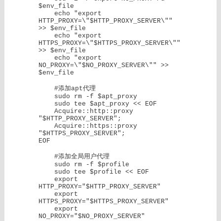
$env_file

    echo "export 
HTTP_PROXY=\"$HTTP_PROXY_SERVER\"" 
>> $env_file

    echo "export 
HTTPS_PROXY=\"$HTTPS_PROXY_SERVER\"" 
>> $env_file

    echo "export 
NO_PROXY=\"$NO_PROXY_SERVER\"" >> 
$env_file

    #添加apt代理

    sudo rm -f $apt_proxy 

    sudo tee $apt_proxy << EOF

    Acquire::http::proxy 
"$HTTP_PROXY_SERVER";

    Acquire::https::proxy 
"$HTTPS_PROXY_SERVER";

EOF

    #添加全局用户代理

    sudo rm -f $profile

    sudo tee $profile << EOF

    export 
HTTP_PROXY="$HTTP_PROXY_SERVER"

    export 
HTTPS_PROXY="$HTTPS_PROXY_SERVER"

    export 
NO_PROXY="$NO_PROXY_SERVER"
