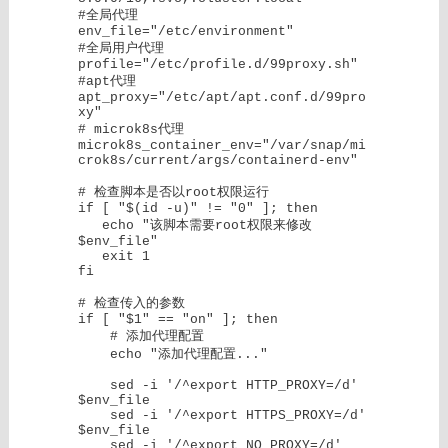
#全局代理

env_file="/etc/environment"

#全局用户代理

profile="/etc/profile.d/99proxy.sh"

#apt代理

apt_proxy="/etc/apt/apt.conf.d/99pro
xy"

# microk8s代理

microk8s_container_env="/var/snap/mi
crok8s/current/args/containerd-env"

# 检查脚本是否以root权限运行

if [ "$(id -u)" != "0" ]; then

   echo "该脚本需要root权限来修改 
$env_file"

   exit 1

fi

# 检查传入的参数

if [ "$1" == "on" ]; then

    # 添加代理配置

    echo "添加代理配置..."

    sed -i '/^export HTTP_PROXY=/d' 
$env_file

    sed -i '/^export HTTPS_PROXY=/d' 
$env_file

    sed -i '/^export NO_PROXY=/d' 