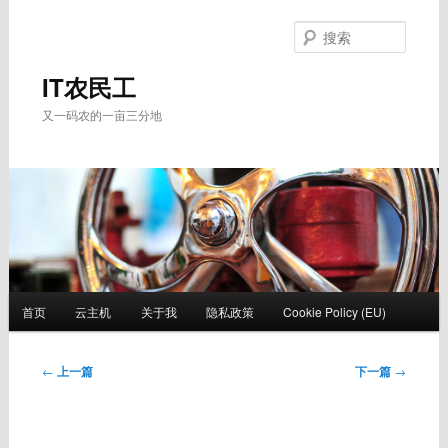
跳
至
搜
主
索
内
IT农民工
容
又一码农的一亩三分地
区
域
主
首页
云主机
关于我
隐私政策
Cookie Policy (EU)
页
文
←
上一篇
下一篇
→
章
导
航