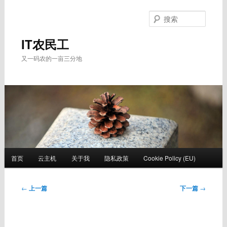
跳
至
搜
主
索
内
IT农民工
容
又一码农的一亩三分地
区
域
主
首页
云主机
关于我
隐私政策
Cookie Policy (EU)
页
文
←
上一篇
下一篇
→
章
导
航