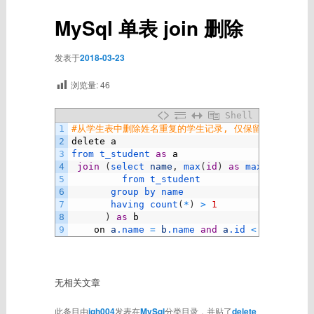
MySql 单表 join 删除
发表于
2018-03-23
浏览量:
46
Shell
1
#从学生表中删除姓名重复的学生记录, 仅保留重复记录中i
2
delete
a
3
from 
t_student 
as
a
4
join
(
select 
name
,
max
(
id
)
as
maxid
5
from 
t_student 
6
group 
by 
name
7
having 
count
(
*
)
>
1
8
)
as
b
9
on
a
.name
=
b
.name
and
a
.id
<
b
.maxid
无相关文章
此条目由
jgh004
发表在
MySql
分类目录，并贴了
delete