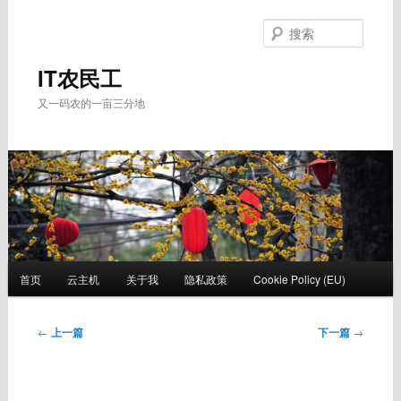
跳
至
搜
主
索
内
IT农民工
容
又一码农的一亩三分地
区
域
主
首页
云主机
关于我
隐私政策
Cookie Policy (EU)
页
文
←
上一篇
下一篇
→
章
导
航