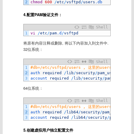
2
chmod
600
/
etc
/
vsftpd
/
users
.db
4.配置PAM验证文件：
Shell
1
vi
/
etc
/
pam
.d
/
vsftpd
将原有内容注释或删除, 将以下内容加入到文件中.
32位系统：
Shell
1
#db=/etc/vsftpd/users , 这里的users 是上
2
auth 
required
/
lib
/
security
/
pam_userdb
.so
d
3
account 
required
/
lib
/
security
/
pam_userdb
.s
64位系统：
Shell
1
#db=/etc/vsftpd/users , 这里的users 是上
2
auth 
required
/
lib64
/
security
/
pam_userdb
.so
3
account 
required
/
lib64
/
security
/
pam_userdb
5.创建虚拟用户独立配置文件