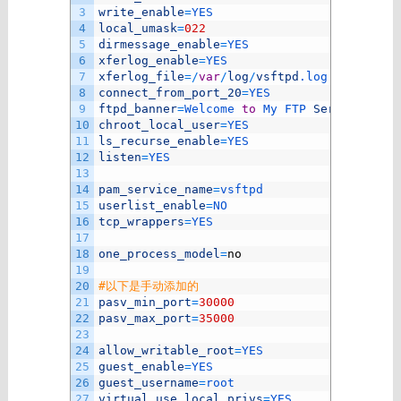
3
write_enable
=
YES
4
local_umask
=
022
5
dirmessage_enable
=
YES
6
xferlog_enable
=
YES
7
xferlog_file
=
/
var
/
log
/
vsftpd
.log
8
connect_from_port_20
=
YES
9
ftpd_banner
=
Welcome 
to
My 
FTP 
Server
^
_
^
.
10
chroot_local_user
=
YES
11
ls_recurse_enable
=
YES
12
listen
=
YES
13
14
pam_service_name
=
vsftpd
15
userlist_enable
=
NO
16
tcp_wrappers
=
YES
17
18
one_process_model
=
no
19
20
#以下是手动添加的
21
pasv_min_port
=
30000
22
pasv_max_port
=
35000
23
24
allow_writable_root
=
YES
25
guest_enable
=
YES
26
guest_username
=
root
27
virtual_use_local_privs
=
YES