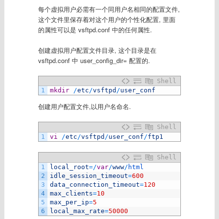
每个虚拟用户必需有一个同用户名相同的配置文件,
这个文件里保存着对这个用户的个性化配置, 里面
的属性可以是 vsftpd.conf 中的任何属性.
创建虚拟用户配置文件目录, 这个目录是在
vsftpd.conf 中 user_config_dir= 配置的.
Shell
1
mkdir
/
etc
/
vsftpd
/
user_conf
创建用户配置文件,以用户名命名.
Shell
1
vi
/
etc
/
vsftpd
/
user_conf
/
ftp1
Shell
1
local_root
=
/
var
/
www
/
html
2
idle_session_timeout
=
600
3
data_connection_timeout
=
120
4
max_clients
=
10
5
max_per_ip
=
5
6
local_max_rate
=
50000