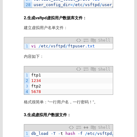
28
user_config_dir
=
/
etc
/
vsftpd
/
user_conf
2.生成vsftpd虚拟用户数据库文件：
建立虚拟用户名单文件：
Shell
1
vi
/
etc
/
vsftpd
/
ftpuser
.txt
内容如下：
Shell
1
ftp1
2
1234
3
ftp2
4
5678
格式很简单：“一行用户名，一行密码！”。
3.生成虚拟用户数据文件：
Shell
1
db_load
-
T
-
t
hash
-
f
/
etc
/
vsftpd
/
ftpuser
.t