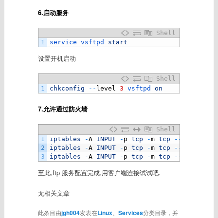
6.启动服务
Shell
1
service 
vsftpd 
start
设置开机启动
Shell
1
chkconfig
--
level
3
vsftpd 
on
7.允许通过防火墙
Shell
1
iptables
-
A
INPUT
-
p
tcp
-
m
tcp
--
dport
20
2
iptables
-
A
INPUT
-
p
tcp
-
m
tcp
--
dport
21
3
iptables
-
A
INPUT
-
p
tcp
-
m
tcp
--
dport
300
至此,ftp 服务配置完成,用客户端连接试试吧.
无相关文章
此条目由
jgh004
发表在
Linux
、
Services
分类目录，并