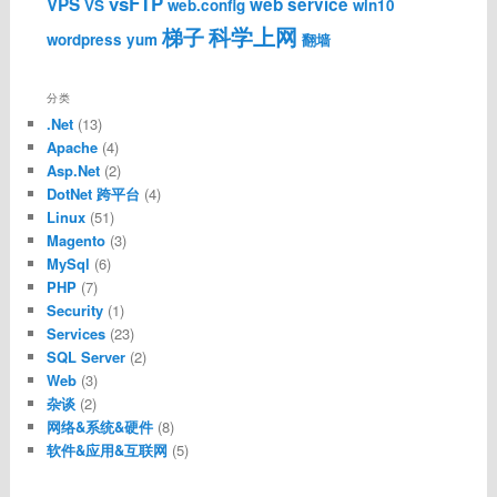
vsFTP
VPS
web service
VS
web.config
win10
科学上网
梯子
wordpress
yum
翻墙
分类
.Net
(13)
Apache
(4)
Asp.Net
(2)
DotNet 跨平台
(4)
Linux
(51)
Magento
(3)
MySql
(6)
PHP
(7)
Security
(1)
Services
(23)
SQL Server
(2)
Web
(3)
杂谈
(2)
网络&系统&硬件
(8)
软件&应用&互联网
(5)