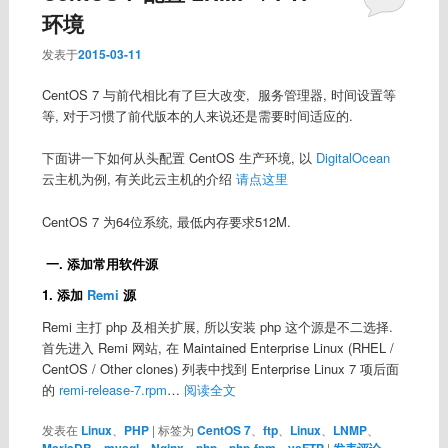
环境
发表于
2015-03-11
CentOS 7 与前代相比有了巨大改变, 服务管理器, 时间设置等
等, 对于习惯了前代版本的人来说还是需要时间适应的.
下面讲一下如何从头配置 CentOS 生产环境, 以
DigitalOcean
云主机为例, 有关此云主机的介绍
请点这里
CentOS 7 为64位系统, 最低内存要求512M.
一. 添加常用软件源
1. 添加
Remi
源
Remi 主打 php 及相关扩展, 所以安装 php 这个源是不二选择.
首先进入 Remi 网站, 在 Maintained Enterprise Linux (RHEL /
CentOS / Other clones) 列表中找到 Enterprise Linux 7 项后面
的
remi-release-7.rpm
…
阅读全文
发表在
Linux
、
PHP
|
标签为
CentOS 7
、
ftp
、
Linux
、
LNMP
、
MariaDB
、
mysql
、
Nginx
、
php
、
php-fpm
、
vsFTP
|
发表评论