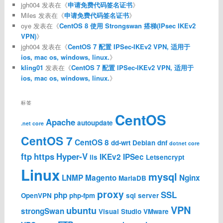
jgh004
发表在《
申请免费代码签名证书
》
Miles
发表在《
申请免费代码签名证书
》
oye
发表在《
CentOS 8 使用 Strongswan 搭梯(IPsec IKEv2
VPN)
》
jgh004
发表在《
CentOS 7 配置 IPSec-IKEv2 VPN, 适用于
ios, mac os, windows, linux.
》
kling01
发表在《
CentOS 7 配置 IPSec-IKEv2 VPN, 适用于
ios, mac os, windows, linux.
》
标签
CentOS
Apache
autoupdate
.net core
CentOS 7
CentOS 8
dd-wrt
Debian
dnf
dotnet core
ftp
https
Hyper-V
IKEv2
IPSec
iis
Letsencrypt
Linux
mysql
LNMP
Magento
Nginx
MariaDB
proxy
SSL
php
OpenVPN
php-fpm
sql server
VPN
ubuntu
strongSwan
Visual Studio
VMware