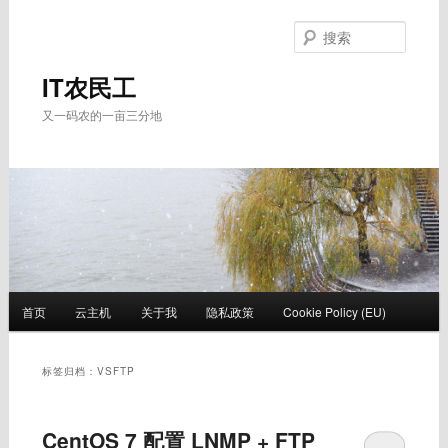
跳
跳
至
至
搜
主
副
索
内
内
IT农民工
容
容
又一码农的一亩三分地
区
区
域
域
主
首页
云主机
关于我
隐私政策
Cookie Policy (EU)
页
标签归档：
VSFTP
CentOS 7 配置 LNMP + FTP