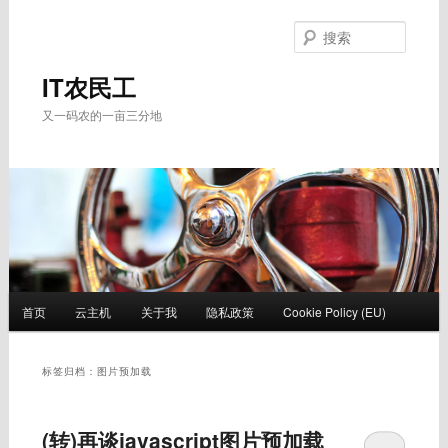
跳
跳
至
至
搜
主
副
索
内
内
IT农民工
容
容
又一码农的一亩三分地
区
区
域
域
主
首页
云主机
关于我
隐私政策
Cookie Policy (EU)
页
标签归档：
图片预加载
(转)再谈javascript图片预加载