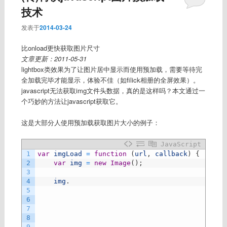
技术
发表于
2014-03-24
比onload更快获取图片尺寸
文章更新：2011-05-31
lightbox类效果为了让图片居中显示而使用预加载，需要等待完
全加载完毕才能显示，体验不佳（如filick相册的全屏效果）。
javascript无法获取img文件头数据，真的是这样吗？本文通过一
个巧妙的方法让javascript获取它。
这是大部分人使用预加载获取图片大小的例子：
JavaScript
1
var
imgLoad
=
function
(
url
,
callback
)
{
2
var
img
=
new
Image
(
)
;
3
4
img
.
5
6
7
8
9