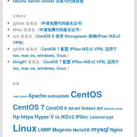
Ubuntu Server Docker 安装与代理设置
近期评论
jgh004
发表在《
申请免费代码签名证书
》
Miles
发表在《
申请免费代码签名证书
》
oye
发表在《
CentOS 8 使用 Strongswan 搭梯(IPsec IKEv2
VPN)
》
jgh004
发表在《
CentOS 7 配置 IPSec-IKEv2 VPN, 适用于
ios, mac os, windows, linux.
》
kling01
发表在《
CentOS 7 配置 IPSec-IKEv2 VPN, 适用于
ios, mac os, windows, linux.
》
标签
CentOS
Apache
autoupdate
.net core
CentOS 7
CentOS 8
dd-wrt
Debian
dnf
dotnet core
ftp
https
Hyper-V
IKEv2
IPSec
iis
Letsencrypt
Linux
mysql
LNMP
Magento
Nginx
MariaDB