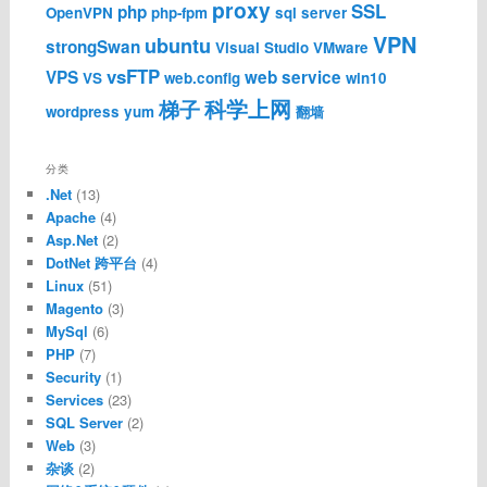
proxy
SSL
php
OpenVPN
php-fpm
sql server
VPN
ubuntu
strongSwan
Visual Studio
VMware
vsFTP
VPS
web service
VS
web.config
win10
科学上网
梯子
wordpress
yum
翻墙
分类
.Net
(13)
Apache
(4)
Asp.Net
(2)
DotNet 跨平台
(4)
Linux
(51)
Magento
(3)
MySql
(6)
PHP
(7)
Security
(1)
Services
(23)
SQL Server
(2)
Web
(3)
杂谈
(2)