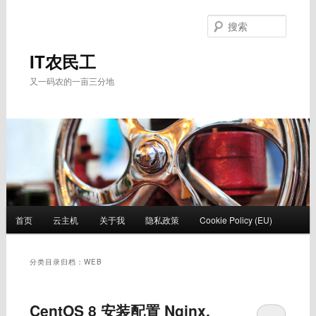
跳
跳
至
至
搜
主
副
索
内
内
IT农民工
容
容
又一码农的一亩三分地
区
区
域
域
主
首页
云主机
关于我
隐私政策
Cookie Policy (EU)
页
分类目录归档：
WEB
CentOS 8 安装配置 Nginx,