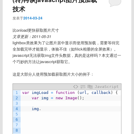
技术
发表于
2014-03-24
比onload更快获取图片尺寸
文章更新：2011-05-31
lightbox类效果为了让图片居中显示而使用预加载，需要等待完
全加载完毕才能显示，体验不佳（如filick相册的全屏效果）。
javascript无法获取img文件头数据，真的是这样吗？本文通过一
个巧妙的方法让javascript获取它。
这是大部分人使用预加载获取图片大小的例子：
JavaScript
1
var
imgLoad
=
function
(
url
,
callback
)
{
2
var
img
=
new
Image
(
)
;
3
4
img
.
5
6
7
8