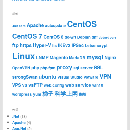
标签
CentOS
Apache
autoupdate
.net core
CentOS 7
CentOS 8
dd-wrt
Debian
dnf
dotnet core
ftp
https
Hyper-V
IKEv2
IPSec
iis
Letsencrypt
Linux
mysql
LNMP
Magento
Nginx
MariaDB
proxy
SSL
php
OpenVPN
php-fpm
sql server
VPN
ubuntu
strongSwan
Visual Studio
VMware
vsFTP
VPS
web service
VS
web.config
win10
科学上网
梯子
wordpress
yum
翻墙
分类
.Net
(13)
Apache
(4)
Asp.Net
(2)