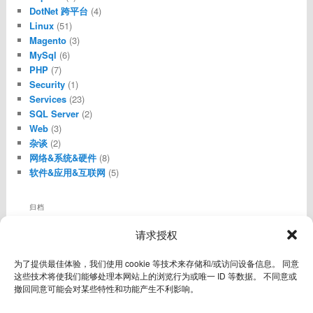
DotNet 跨平台
(4)
Linux
(51)
Magento
(3)
MySql
(6)
PHP
(7)
Security
(1)
Services
(23)
SQL Server
(2)
Web
(3)
杂谈
(2)
网络&系统&硬件
(8)
软件&应用&互联网
(5)
归档
归
请求授权
档
其他操作
为了提供最佳体验，我们使用 cookie 等技术来存储和/或访问设备信息。 同意
登录
这些技术将使我们能够处理本网站上的浏览行为或唯一 ID 等数据。 不同意或
条目 feed
撤回同意可能会对某些特性和功能产生不利影响。
评论 feed