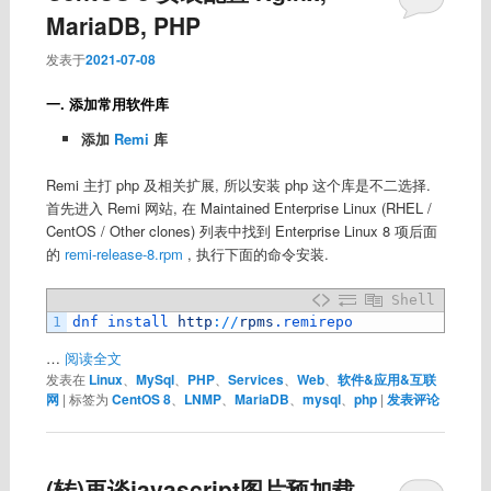
MariaDB, PHP
发表于
2021-07-08
一. 添加常用软件库
添加
Remi
库
Remi 主打 php 及相关扩展, 所以安装 php 这个库是不二选择.
首先进入 Remi 网站, 在 Maintained Enterprise Linux (RHEL /
CentOS / Other clones) 列表中找到 Enterprise Linux 8 项后面
的
remi-release-8.rpm
, 执行下面的命令安装.
Shell
1
dnf 
install 
http
:
/
/
rpms
.remirepo
…
阅读全文
发表在
Linux
、
MySql
、
PHP
、
Services
、
Web
、
软件&应用&互联
网
|
标签为
CentOS 8
、
LNMP
、
MariaDB
、
mysql
、
php
|
发表评论
(转)再谈javascript图片预加载