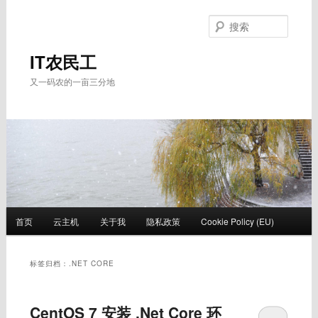
跳
跳
至
至
搜
主
副
索
内
内
IT农民工
容
容
又一码农的一亩三分地
区
区
域
域
主
首页
云主机
关于我
隐私政策
Cookie Policy (EU)
页
标签归档：
.NET CORE
CentOS 7 安装 .Net Core 环