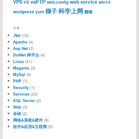
vsFTP
VPS
web service
VS
web.config
win10
科学上网
梯子
wordpress
yum
翻墙
分类
.Net
(13)
Apache
(4)
Asp.Net
(2)
DotNet 跨平台
(4)
Linux
(51)
Magento
(3)
MySql
(6)
PHP
(7)
Security
(1)
Services
(23)
SQL Server
(2)
Web
(3)
杂谈
(2)
网络&系统&硬件
(8)
软件&应用&互联网
(5)