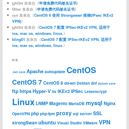
jgh004
发表在《
申请免费代码签名证书
》
Miles
发表在《
申请免费代码签名证书
》
oye
发表在《
CentOS 8 使用 Strongswan 搭梯(IPsec IKEv2
VPN)
》
jgh004
发表在《
CentOS 7 配置 IPSec-IKEv2 VPN, 适用于
ios, mac os, windows, linux.
》
kling01
发表在《
CentOS 7 配置 IPSec-IKEv2 VPN, 适用于
ios, mac os, windows, linux.
》
标签
CentOS
Apache
autoupdate
.net core
CentOS 7
CentOS 8
dd-wrt
Debian
dnf
dotnet core
ftp
https
Hyper-V
IKEv2
IPSec
iis
Letsencrypt
Linux
mysql
LNMP
Magento
Nginx
MariaDB
proxy
SSL
php
OpenVPN
php-fpm
sql server
VPN
ubuntu
strongSwan
Visual Studio
VMware