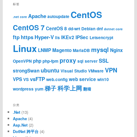
标签
CentOS
Apache
autoupdate
.net core
CentOS 7
CentOS 8
dd-wrt
Debian
dnf
dotnet core
ftp
https
Hyper-V
IKEv2
IPSec
iis
Letsencrypt
Linux
mysql
LNMP
Magento
Nginx
MariaDB
proxy
SSL
php
OpenVPN
php-fpm
sql server
VPN
ubuntu
strongSwan
Visual Studio
VMware
vsFTP
VPS
web service
VS
web.config
win10
科学上网
梯子
wordpress
yum
翻墙
分类
.Net
(13)
Apache
(4)
Asp.Net
(2)
DotNet 跨平台
(4)