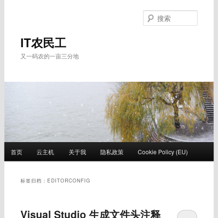
跳
跳
至
至
搜
主
副
索
内
内
IT农民工
容
容
又一码农的一亩三分地
区
区
域
域
主
首页
云主机
关于我
隐私政策
Cookie Policy (EU)
页
标签归档：
EDITORCONFIG
Visual Studio 生成文件头注释