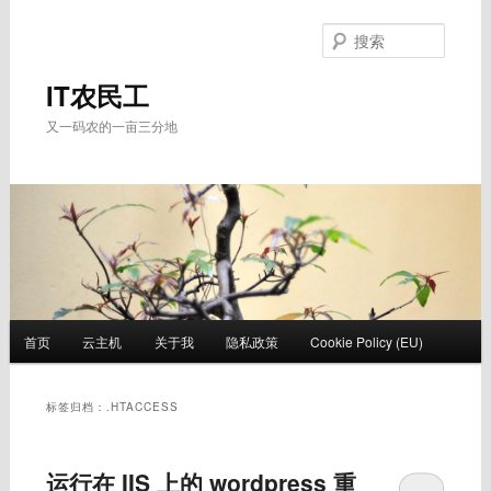
跳
跳
至
至
搜
主
副
索
内
内
IT农民工
容
容
又一码农的一亩三分地
区
区
域
域
主
首页
云主机
关于我
隐私政策
Cookie Policy (EU)
页
标签归档：
.HTACCESS
运行在 IIS 上的 wordpress 重