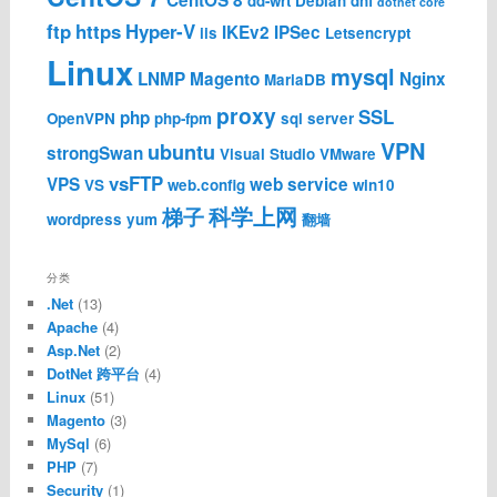
dd-wrt
Debian
dnf
dotnet core
ftp
https
Hyper-V
IKEv2
IPSec
iis
Letsencrypt
Linux
mysql
LNMP
Magento
Nginx
MariaDB
proxy
SSL
php
OpenVPN
php-fpm
sql server
VPN
ubuntu
strongSwan
Visual Studio
VMware
vsFTP
VPS
web service
VS
web.config
win10
科学上网
梯子
wordpress
yum
翻墙
分类
.Net
(13)
Apache
(4)
Asp.Net
(2)
DotNet 跨平台
(4)
Linux
(51)
Magento
(3)
MySql
(6)
PHP
(7)
Security
(1)