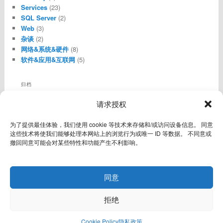
Services
(23)
SQL Server
(2)
Web
(3)
杂谈
(2)
网络&系统&硬件
(8)
软件&应用&互联网
(5)
归档
归
请求授权
档
其他操作
为了提供最佳体验，我们使用 cookie 等技术来存储和/或访问设备信息。 同意
登录
这些技术将使我们能够处理本网站上的浏览行为或唯一 ID 等数据。 不同意或
条目 feed
撤回同意可能会对某些特性和功能产生不利影响。
评论 feed
WordPress.org
同意
拒绝
隐私政策
自豪地采用WordPress
Cookie Policy
隐私政策