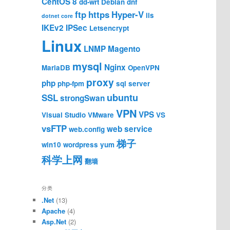
CentOS 8
dd-wrt
Debian
dnf
ftp
https
Hyper-V
iis
dotnet core
IKEv2
IPSec
Letsencrypt
Linux
LNMP
Magento
mysql
Nginx
MariaDB
OpenVPN
proxy
php
php-fpm
sql server
ubuntu
SSL
strongSwan
VPN
VPS
Visual Studio
VMware
VS
vsFTP
web service
web.config
梯子
win10
wordpress
yum
科学上网
翻墙
分类
.Net
(13)
Apache
(4)
Asp.Net
(2)