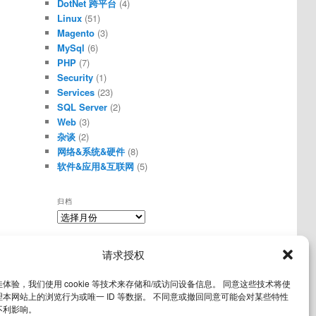
DotNet 跨平台
(4)
Linux
(51)
Magento
(3)
MySql
(6)
PHP
(7)
Security
(1)
Services
(23)
SQL Server
(2)
Web
(3)
杂谈
(2)
网络&系统&硬件
(8)
软件&应用&互联网
(5)
归档
归
档
请求授权
其他操作
登录
条目 feed
体验，我们使用 cookie 等技术来存储和/或访问设备信息。 同意这些技术将使
本网站上的浏览行为或唯一 ID 等数据。 不同意或撤回同意可能会对某些特性
评论 feed
不利影响。
WordPress.org