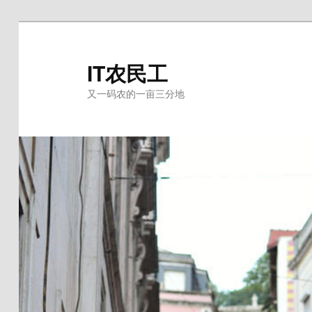
跳
跳
至
至
主
副
IT农民工
内
内
又一码农的一亩三分地
容
容
区
区
域
域